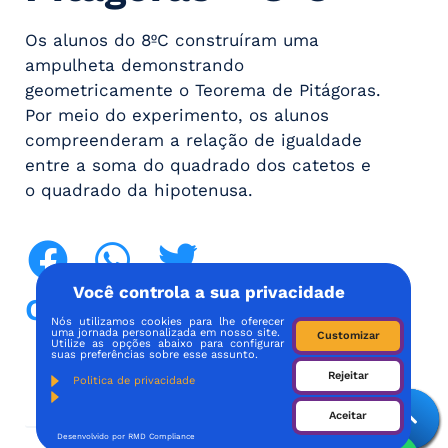
Os alunos do 8ºC construíram uma
ampulheta demonstrando
geometricamente o Teorema de Pitágoras.
Por meio do experimento, os alunos
compreenderam a relação de igualdade
entre a soma do quadrado dos catetos e
o quadrado da hipotenusa.
Você controla a sua privacidade
Compartilhe!
Nós utilizamos cookies para lhe oferecer
uma jornada personalizada em nosso site.
Customizar
Utilize as opções abaixo para configurar
suas preferências sobre esse assunto.
Rejeitar
Politica de privacidade
Aceitar
Desenvolvido por RMD Compliance