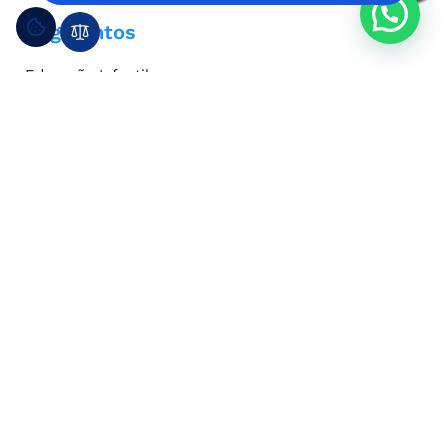
Segmentos
Educação Infantil
Ensino Fundamental
Ensino Médio
Ensino Integral
Últimos posts
Open Day no colégio Cristo Rei
Copa Junina Colégio Cristo Rei
Aulas de Steam nos 1ºs anos dos Anos Iniciais
Assine nossa newsletter