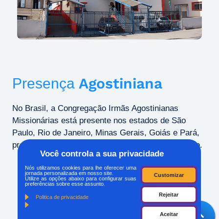
Agostiniana
Presença
No Brasil, a Congregação Irmãs Agostinianas
Missionárias está presente nos estados de São
Paulo, Rio de Janeiro, Minas Gerais, Goiás e Pará,
promovendo o diálogo inter-cultural e inter-religioso.
Você controla a sua privacidade
Nós utilizamos cookies para lhe oferecer uma
jornada personalizada em nosso site.
Customizar
Utilize as opções abaixo para configurar suas
preferências sobre esse assunto.
Rejeitar
Politica de privacidade
Aceitar