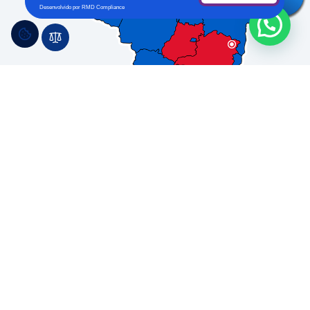
Desenvolvido por RMD Compliance
Saiba mais sobre a
Congregação Irmãs
Agostinianas Missionárias.
Conheça a missão educativa das Irmãs
Agostinianas Missionárias, que colaboram