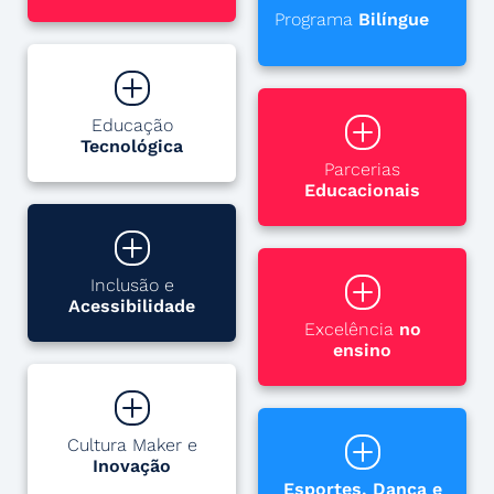
Programa
Bilíngue
Educação
Tecnológica
Parcerias
Educacionais
Inclusão e
Acessibilidade
Excelência
no
ensino
Cultura Maker e
Inovação
Esportes, Dança e