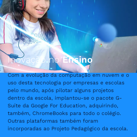
Inovação no
Ensino
Com a evolução da computação em nuvem e o
uso desta tecnologia por empresas e escolas
pelo mundo, após pilotar alguns projetos
dentro da escola, implantou-se o pacote G-
Suíte da Google For Education, adquirindo,
também, ChromeBooks para todo o colégio.
Outras plataformas também foram
incorporadas ao Projeto Pedagógico da escola.